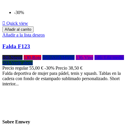
-30%

Quick view
Añadir al carrito
Añadir a la lista deseos
Falda F123
100-Negro
130-Rojo
250-Azul Marino
136-Vino
146- Lila medio
203-Verde abeto
Precio regular
55,00 €
-30%
Precio
38,50 €
Falda deportiva de mujer para pádel, tenis y squash. Tablas en la
cadera con fondo de estampado sublimado personalizado. Short
interior...
Sobre Emwey