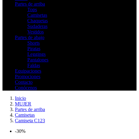
Partes de arriba
Tops
Camisetas
Chaquetas
Sudaderas
Vestidos
Partes de abajo
Shorts
Piratas
Leggings
Pantalones
Faldas
Equipaciones
Promociones
Contacto
Conócenos
Inicio
MUJER
Partes de arriba
Camisetas
Camiseta C123
-30%