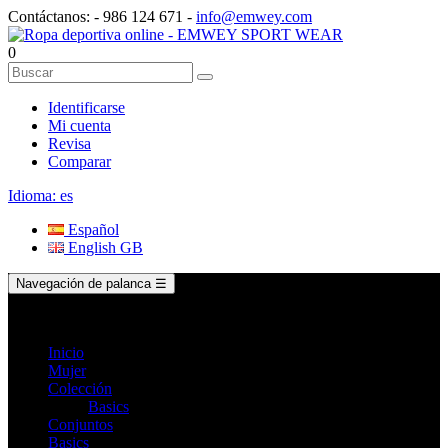
Contáctanos:
-
986 124 671
-
info@emwey.com
0
Identificarse
Mi cuenta
Revisa
Comparar
Idioma:
es
Español
English GB
Navegación de palanca
☰
Inicio
Mujer
Colección
Basics
Conjuntos
Basics