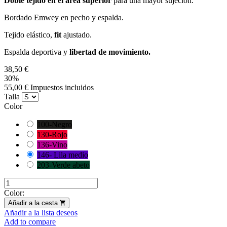
Doble tejido en el área superior
para una mayor sujeción.
Bordado Emwey en pecho y espalda.
Tejido elástico,
fit
ajustado.
Espalda deportiva y
libertad de movimiento.
38,50 €
30%
55,00 € Impuestos incluidos
Talla
Color
100-Negro
130-Rojo
136-Vino
146- Lila medio
203-Verde abeto
Color:
Añadir a la cesta
Añadir a la lista deseos
Add to compare